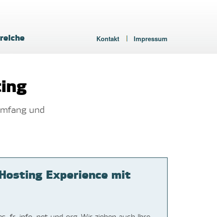
reiche
Kontakt
Impressum
ing
umfang und
osting Experience mit
, fr, info, net und org. Wir ziehen auch Ihre