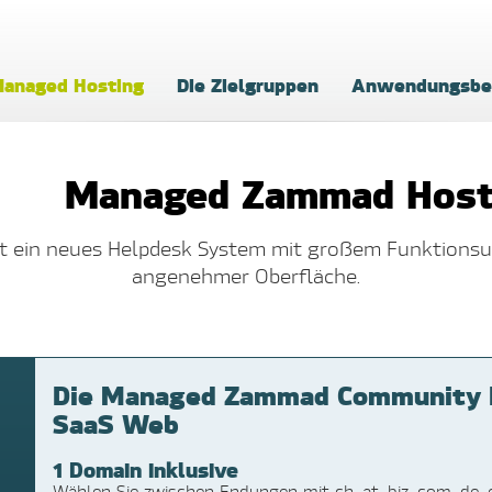
anaged Hosting
Die Zielgruppen
Anwendungsbe
Managed Zammad Host
t ein neues Helpdesk System mit großem Funktions
angenehmer Oberfläche.
Die Managed Zammad Community H
SaaS Web
1 Domain inklusive
Wählen Sie zwischen Endungen mit ch, at, biz, com, de, es