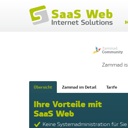
M
Zammad is
Übersicht
Zammad im Detail
Tarife
Ihre Vorteile mit
SaaS Web
Keine Systemadministration für Sie