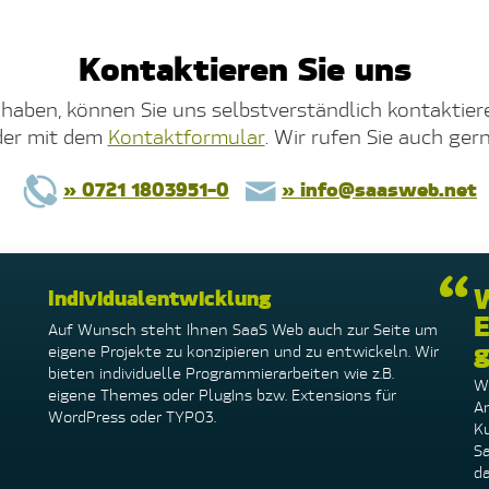
Kontaktieren Sie uns
haben, können Sie uns selbstverständlich kontaktier
der mit dem
Kontaktformular
. Wir rufen Sie auch ger
» 0721 1803951-0
» info@saasweb.net
W
Individualentwicklung
E
Auf Wunsch steht Ihnen SaaS Web auch zur Seite um
g
eigene Projekte zu konzipieren und zu entwickeln. Wir
bieten individuelle Programmierarbeiten wie z.B.
Wi
eigene Themes oder PlugIns bzw. Extensions für
A
WordPress oder TYPO3.
K
S
da