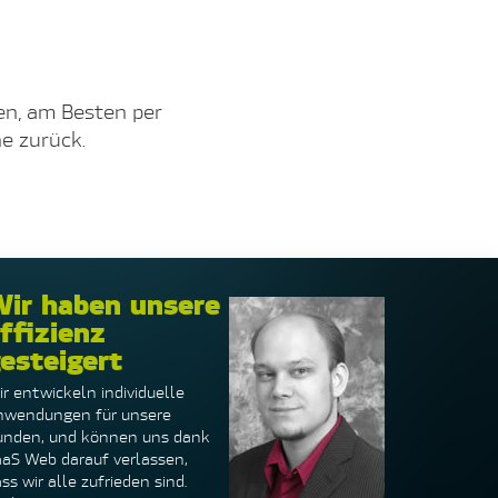
en, am Besten per
ne zurück.
ir haben unsere
ffizienz
esteigert
r entwickeln individuelle
nwendungen für unsere
unden, und können uns dank
aaS Web darauf verlassen,
ss wir alle zufrieden sind.